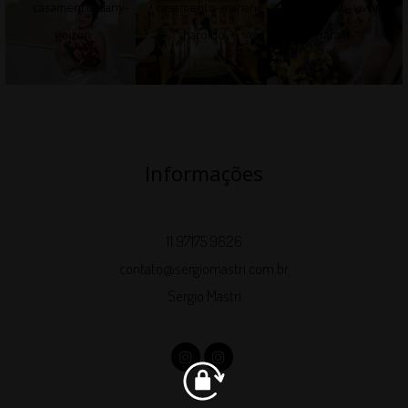
Informações
11 97175 9626
contato@sergiomastri.com.br
Sergio Mastri